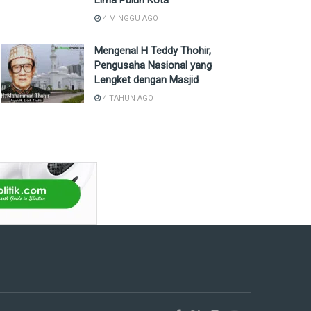
Lima Puluh Kota
4 MINGGU AGO
Mengenal H Teddy Thohir,
Pengusaha Nasional yang
Lengket dengan Masjid
4 TAHUN AGO