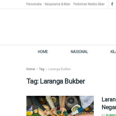
Personalia
Kerjasama & Iklan
Pedoman Media Siber
HOME
NASIONAL
KI
Home
Tag
Laranga Bukber
Tag:
Laranga Bukber
Laran
Negar
BY
RUANG 