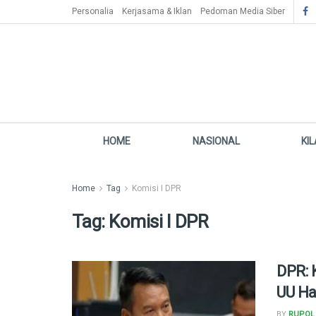
Personalia
Kerjasama & Iklan
Pedoman Media Siber
HOME
NASIONAL
KI
Home
Tag
Komisi I DPR
Tag:
Komisi I DPR
DPR: 
UU Ha
BY
RUPOL