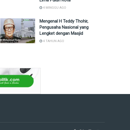
Lima Puluh Kota
4 MINGGU AGO
Mengenal H Teddy Thohir,
Pengusaha Nasional yang
Lengket dengan Masjid
4 TAHUN AGO