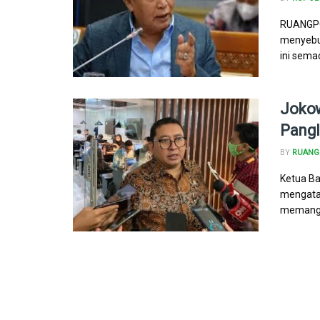
RUANGPO
menyebut
ini sema
Joko
Pangl
BY
RUANG 
Ketua Ba
mengata
memang p