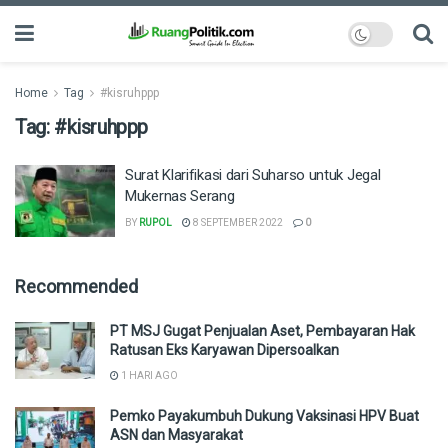
Home
Tag
#kisruhppp
Tag:
#kisruhppp
Surat Klarifikasi dari Suharso untuk Jegal
Mukernas Serang
BY
RUPOL
8 SEPTEMBER 2022
0
Recommended
PT MSJ Gugat Penjualan Aset, Pembayaran Hak
Ratusan Eks Karyawan Dipersoalkan
1 HARI AGO
Pemko Payakumbuh Dukung Vaksinasi HPV Buat
ASN dan Masyarakat