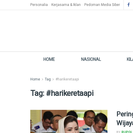
Personalia
Kerjasama & Iklan
Pedoman Media Siber
HOME
NASIONAL
KI
Home
Tag
#harikeretaapi
Tag:
#harikeretaapi
Perin
Wijay
BY
RUPOL