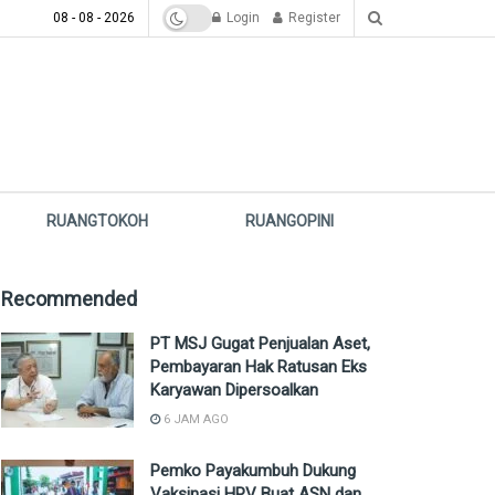
08 - 08 - 2026
Login
Register
RUANGTOKOH
RUANGOPINI
Recommended
PT MSJ Gugat Penjualan Aset,
Pembayaran Hak Ratusan Eks
Karyawan Dipersoalkan
6 JAM AGO
Pemko Payakumbuh Dukung
Vaksinasi HPV Buat ASN dan