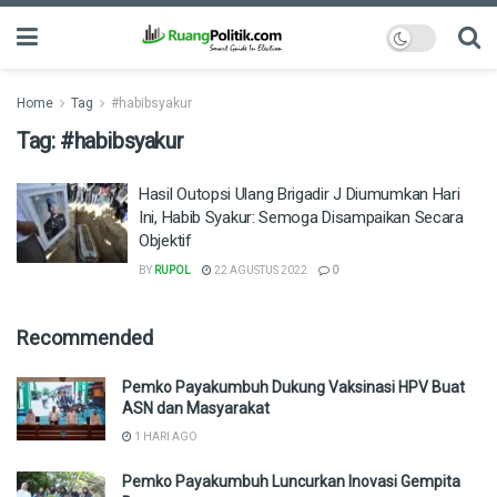
Home
Tag
#habibsyakur
Tag:
#habibsyakur
Hasil Outopsi Ulang Brigadir J Diumumkan Hari
Ini, Habib Syakur: Semoga Disampaikan Secara
Objektif
BY
RUPOL
22 AGUSTUS 2022
0
Recommended
Pemko Payakumbuh Dukung Vaksinasi HPV Buat
ASN dan Masyarakat
1 HARI AGO
Pemko Payakumbuh Luncurkan Inovasi Gempita