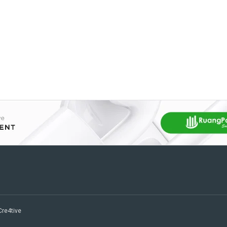
 Cre4tive