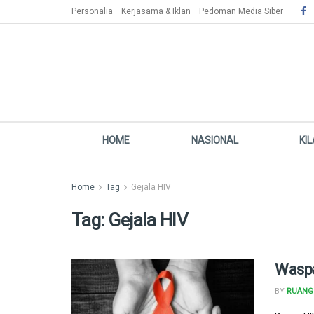
Personalia
Kerjasama & Iklan
Pedoman Media Siber
HOME
NASIONAL
KI
Home
Tag
Gejala HIV
Tag:
Gejala HIV
Waspa
BY
RUANG 