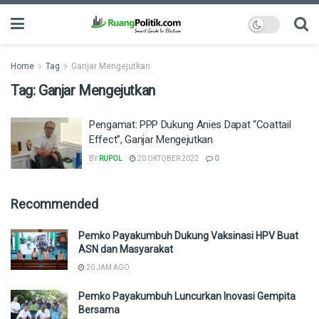
Home
Tag
Ganjar Mengejutkan
Tag:
Ganjar Mengejutkan
Pengamat: PPP Dukung Anies Dapat “Coattail
Effect”, Ganjar Mengejutkan
BY
RUPOL
20 OKTOBER 2022
0
Recommended
Pemko Payakumbuh Dukung Vaksinasi HPV Buat
ASN dan Masyarakat
20 JAM AGO
Pemko Payakumbuh Luncurkan Inovasi Gempita
Bersama