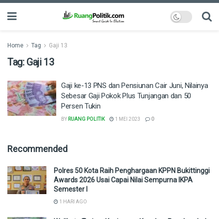
Home
Tag
Gaji 13
Tag:
Gaji 13
Gaji ke-13 PNS dan Pensiunan Cair Juni, Nilainya
Sebesar Gaji Pokok Plus Tunjangan dan 50
Persen Tukin
BY
RUANG POLITIK
1 MEI 2023
0
Recommended
Polres 50 Kota Raih Penghargaan KPPN Bukittinggi
Awards 2026 Usai Capai Nilai Sempurna IKPA
Semester I
1 HARI AGO