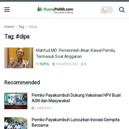
Home
Tag
#dipa
Tag:
#dipa
Mahfud MD: Pemerintah Akan Kawal Pemilu,
Termasuk Soal Anggaran
BY
RUPOL
2 AGUSTUS 2022
0
Recommended
Pemko Payakumbuh Dukung Vaksinasi HPV Buat
ASN dan Masyarakat
1 HARI AGO
Pemko Payakumbuh Luncurkan Inovasi Gempita
Bersama