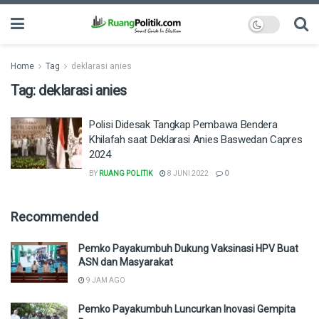
Home
Tag
deklarasi anies
Tag:
deklarasi anies
Polisi Didesak Tangkap Pembawa Bendera
Khilafah saat Deklarasi Anies Baswedan Capres
2024
BY
RUANG POLITIK
8 JUNI 2022
0
Recommended
Pemko Payakumbuh Dukung Vaksinasi HPV Buat
ASN dan Masyarakat
9 JAM AGO
Pemko Payakumbuh Luncurkan Inovasi Gempita