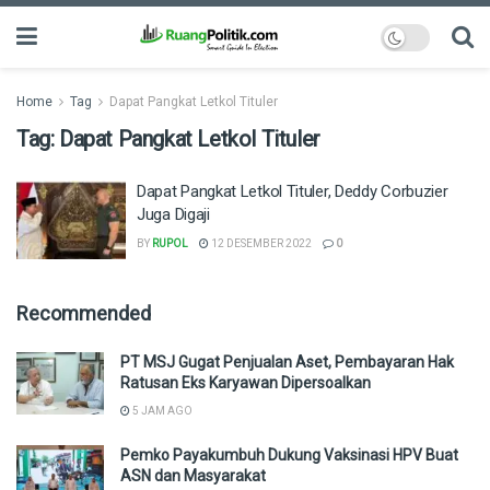
Home
Tag
Dapat Pangkat Letkol Tituler
Tag:
Dapat Pangkat Letkol Tituler
Dapat Pangkat Letkol Tituler, Deddy Corbuzier
Juga Digaji
BY
RUPOL
12 DESEMBER 2022
0
Recommended
PT MSJ Gugat Penjualan Aset, Pembayaran Hak
Ratusan Eks Karyawan Dipersoalkan
5 JAM AGO
Pemko Payakumbuh Dukung Vaksinasi HPV Buat
ASN dan Masyarakat