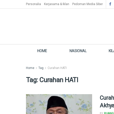
Personalia
Kerjasama & Iklan
Pedoman Media Siber
HOME
NASIONAL
KI
Home
Tag
Curahan HATI
Tag:
Curahan HATI
Curah
Akhya
BY
RUANG 