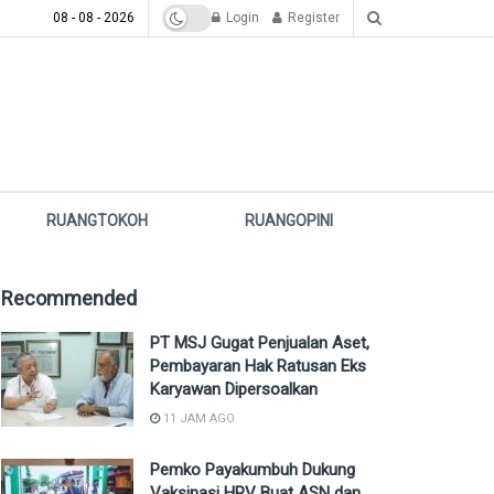
08 - 08 - 2026
Login
Register
RUANGTOKOH
RUANGOPINI
Recommended
PT MSJ Gugat Penjualan Aset,
Pembayaran Hak Ratusan Eks
Karyawan Dipersoalkan
11 JAM AGO
Pemko Payakumbuh Dukung
Vaksinasi HPV Buat ASN dan