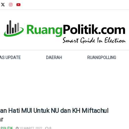
LAS UPDATE
DAERAH
RUANGPOLLING
an Hati MUI Untuk NU dan KH Miftachul
r
POLITIK
10 MARET 2022
0