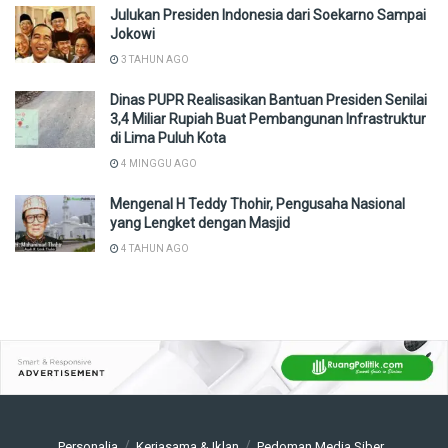
Julukan Presiden Indonesia dari Soekarno Sampai
Jokowi
3 TAHUN AGO
Dinas PUPR Realisasikan Bantuan Presiden Senilai
3,4 Miliar Rupiah Buat Pembangunan Infrastruktur
di Lima Puluh Kota
4 MINGGU AGO
Mengenal H Teddy Thohir, Pengusaha Nasional
yang Lengket dengan Masjid
4 TAHUN AGO
Personalia
Kerjasama & Iklan
Pedoman Media Siber