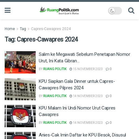
Home
Tag
Capres-Cawapres 2024
Tag:
Capres-Cawapres 2024
Salim ke Megawati Sebelum Penetapan Nomor
Urut, Ini Kata Gibran…
BY
RUANG POLITIK
15 NOVEMBER 2023
0
KPU Siapkan Gala Dinner untuk Capres-
Cawapres Pilpres 2024
BY
RUANG POLITIK
14 NOVEMBER 2023
0
KPU Malam Ini Undi Nomor Urut Capres
Cawapres
BY
RUANG POLITIK
14 NOVEMBER 2023
0
Anies-Cak Imin Daftar ke KPU Besok, Disusul