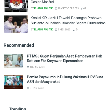
Ganjar-Mahfud
BY
RUANG POLITIK
18 OKTOBER 2023
0
Koalisi KIR, Jazilul Fawaid: Pasangan Prabowo
Subianto-Muhaimin Iskandar Segera Diumumkan
BY
RUANG POLITIK
9 MEI 2023
0
Recommended
PT MSJ Gugat Penjualan Aset, Pembayaran Hak
Ratusan Eks Karyawan Dipersoalkan
10 JAM AGO
Pemko Payakumbuh Dukung Vaksinasi HPV Buat
ASN dan Masyarakat
2 HARI AGO
Trending