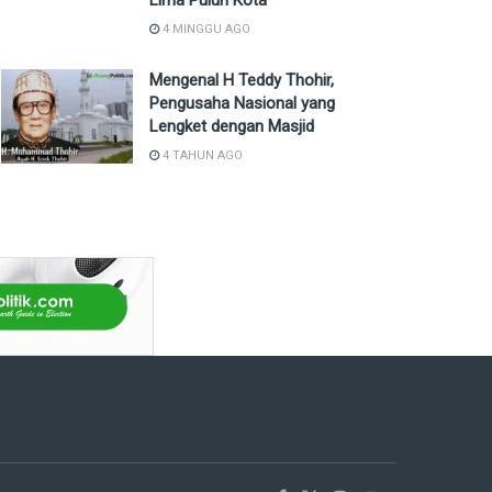
Lima Puluh Kota
4 MINGGU AGO
Mengenal H Teddy Thohir,
Pengusaha Nasional yang
Lengket dengan Masjid
4 TAHUN AGO