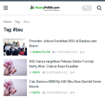
Home
Tag
#bsu
Tag:
#bsu
Presiden Jokowi Serahkan BSU di Baubau dan
Buton
BY
RUANG POLITIK
27 SEPTEMBER 2022
0
BSU hanya targetkan Pekerja Sektor Formal,
Netty Aher: Ciderai Asas Keadilan
BY
RUPOL
25 SEPTEMBER 2022
0
Cair, Bansos BBM Rp 600 Ribu Bisa Diambil Senin
Besok
BY
RUPOL
10 SEPTEMBER 2022
0