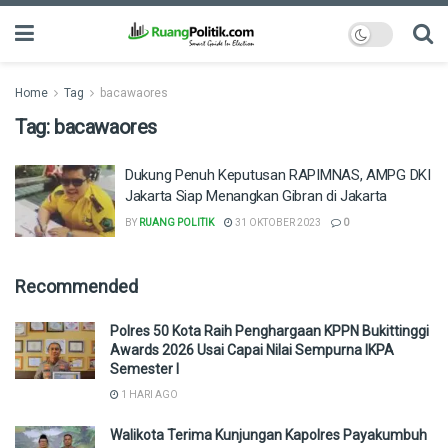
Home
Tag
bacawaores
Tag:
bacawaores
Dukung Penuh Keputusan RAPIMNAS, AMPG DKI
Jakarta Siap Menangkan Gibran di Jakarta
BY
RUANG POLITIK
31 OKTOBER 2023
0
Recommended
Polres 50 Kota Raih Penghargaan KPPN Bukittinggi
Awards 2026 Usai Capai Nilai Sempurna IKPA
Semester I
1 HARI AGO
Walikota Terima Kunjungan Kapolres Payakumbuh