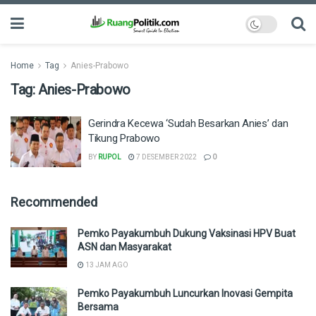
Home
Tag
Anies-Prabowo
Tag:
Anies-Prabowo
Gerindra Kecewa ‘Sudah Besarkan Anies’ dan
Tikung Prabowo
BY
RUPOL
7 DESEMBER 2022
0
Recommended
Pemko Payakumbuh Dukung Vaksinasi HPV Buat
ASN dan Masyarakat
13 JAM AGO
Pemko Payakumbuh Luncurkan Inovasi Gempita
Bersama