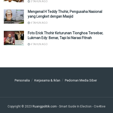
3 TAHUN AGO
Mengenal H Teddy Thohir, Pengusaha Nasional
yang Lengket dengan Masjid
4 TAHUN AGO
Foto Erick Thohir Keturunan Tionghoa Tersebar,
Lukman Edy: Benar, Tapi Isi Narasi Fitnah
4 TAHUN AGO
Personalia
Kerjasama & Iklan
Pedoman Media Siber
Copyright © 2023
Ruangpolitik.com
- Smart Guide In Election
- Cre4tive