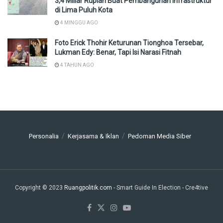
3,4 Miliar Rupiah Buat Pembangunan Infrastruktur
di Lima Puluh Kota
4 MINGGU AGO
Foto Erick Thohir Keturunan Tionghoa Tersebar,
Lukman Edy: Benar, Tapi Isi Narasi Fitnah
4 TAHUN AGO
Personalia
Kerjasama & Iklan
Pedoman Media Siber
Copyright © 2023
Ruangpolitik.com
- Smart Guide In Election
- Cre4tive