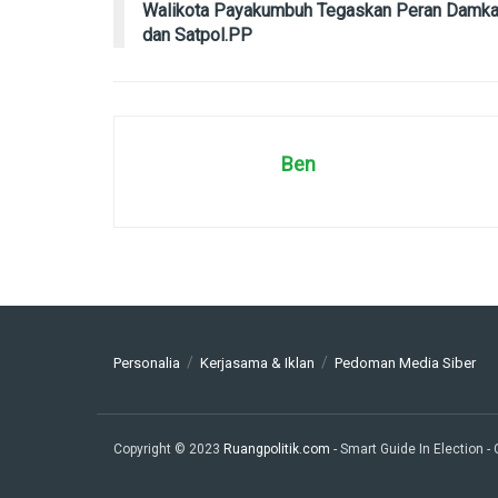
Walikota Payakumbuh Tegaskan Peran Damka
dan Satpol.PP
Ben
Personalia
Kerjasama & Iklan
Pedoman Media Siber
Copyright © 2023
Ruangpolitik.com
- Smart Guide In Election
-