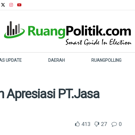
LAS UPDATE
DAERAH
RUANGPOLLING
Apresiasi PT.Jasa
413
27
0