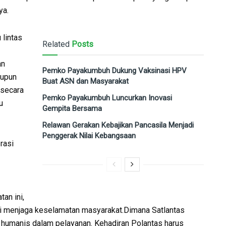
ya.
 lintas
Related
Posts
an
Pemko Payakumbuh Dukung Vaksinasi HPV
aupun
Buat ASN dan Masyarakat
 secara
Pemko Payakumbuh Luncurkan Inovasi
u
Gempita Bersama
Relawan Gerakan Kebajikan Pancasila Menjadi
Penggerak Nilai Kebangsaan
rasi
an ini,
mi menjaga keselamatan masyarakat.Dimana Satlantas
umanis dalam pelayanan. Kehadiran Polantas harus