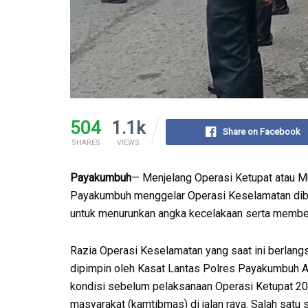
504
1.1k
Share on Facebook
SHARES
VIEWS
Payakumbuh
— Menjelang Operasi Ketupat atau Mu
Payakumbuh menggelar Operasi Keselamatan diber
untuk menurunkan angka kecelakaan serta member
Razia Operasi Keselamatan yang saat ini berlan
dipimpin oleh Kasat Lantas Polres Payakumbuh A
kondisi sebelum pelaksanaan Operasi Ketupat 20
masyarakat (kamtibmas) di jalan raya. Salah satu 