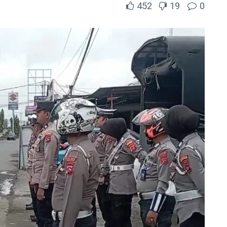
452
19
0