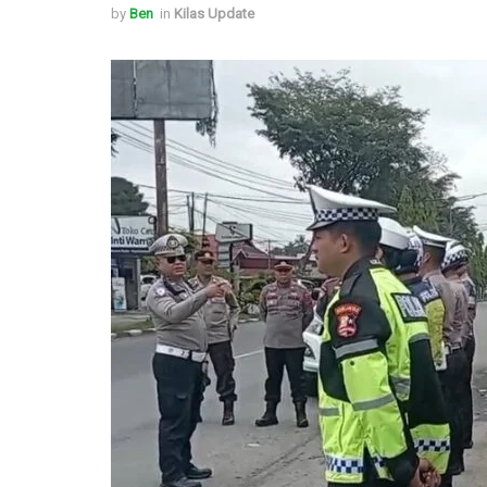
by
Ben
in
Kilas Update