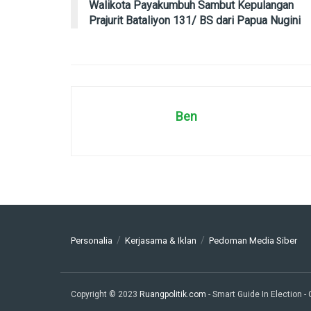
Walikota Payakumbuh Sambut Kepulangan
Prajurit Bataliyon 131/ BS dari Papua Nugini
Ben
Personalia
Kerjasama & Iklan
Pedoman Media Siber
Copyright © 2023
Ruangpolitik.com
- Smart Guide In Election
-