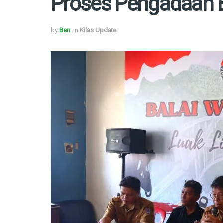
Proses Pengadaan 
by
Ben
in
Kilas Update