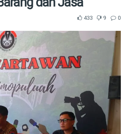
Barang dan Jasa
433
9
0