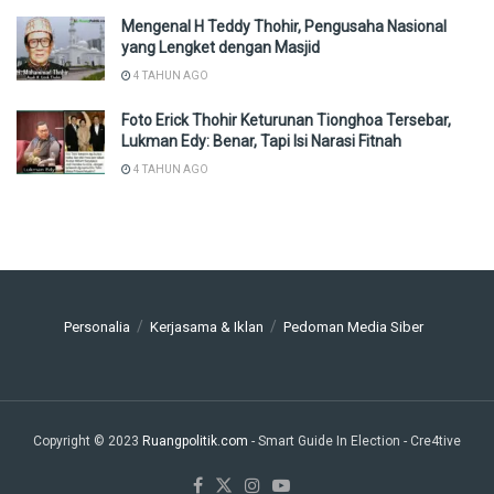
Mengenal H Teddy Thohir, Pengusaha Nasional
yang Lengket dengan Masjid
4 TAHUN AGO
Foto Erick Thohir Keturunan Tionghoa Tersebar,
Lukman Edy: Benar, Tapi Isi Narasi Fitnah
4 TAHUN AGO
Personalia
Kerjasama & Iklan
Pedoman Media Siber
Copyright © 2023
Ruangpolitik.com
- Smart Guide In Election
- Cre4tive