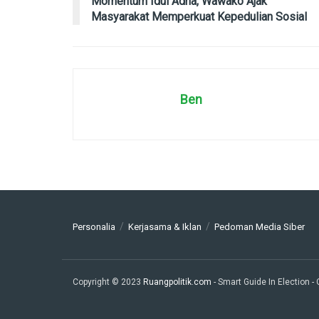
Momentum Idul Adha, Wawako Ajak
Masyarakat Memperkuat Kepedulian Sosial
Ben
Personalia
Kerjasama & Iklan
Pedoman Media Siber
Copyright © 2023
Ruangpolitik.com
- Smart Guide In Election
-