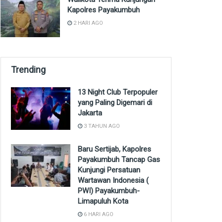
Kapolres Payakumbuh
2 HARI AGO
Trending
13 Night Club Terpopuler
yang Paling Digemari di
Jakarta
3 TAHUN AGO
Baru Sertijab, Kapolres
Payakumbuh Tancap Gas
Kunjungi Persatuan
Wartawan Indonesia (
PWI) Payakumbuh-
Limapuluh Kota
6 HARI AGO