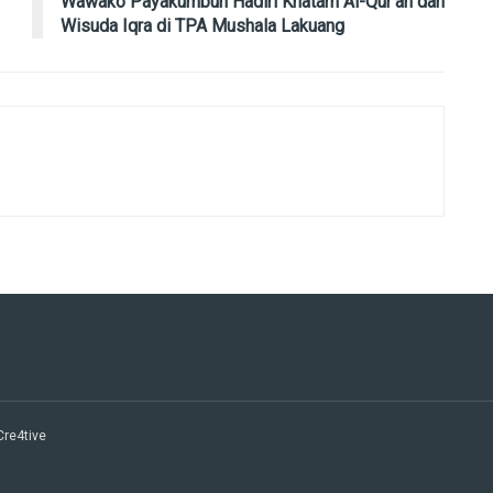
Wawako Payakumbuh Hadiri Khatam Al-Qur’an dan
Wisuda Iqra di TPA Mushala Lakuang
 Cre4tive