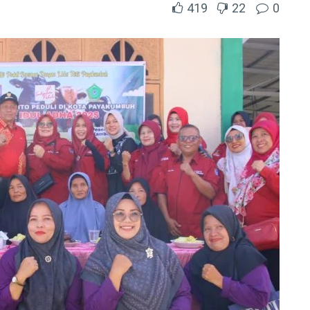
419
22
0