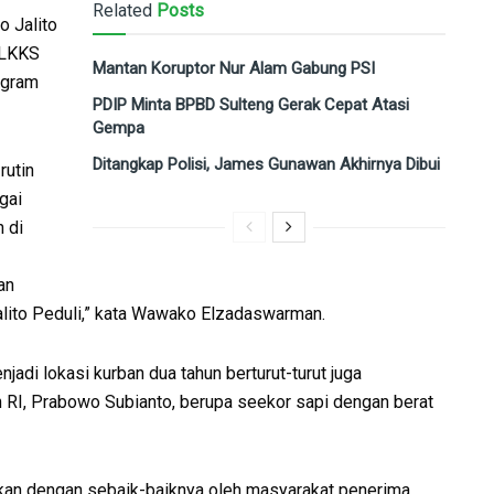
Related
Posts
o Jalito
 LKKS
Mantan Koruptor Nur Alam Gabung PSI
ogram
PDIP Minta BPBD Sulteng Gerak Cepat Atasi
Gempa
Ditangkap Polisi, James Gunawan Akhirnya Dibui
rutin
gai
 di
an
alito Peduli,” kata Wawako Elzadaswarman.
di lokasi kurban dua tahun berturut-turut juga
 RI, Prabowo Subianto, berupa seekor sapi dengan berat
tkan dengan sebaik-baiknya oleh masyarakat penerima