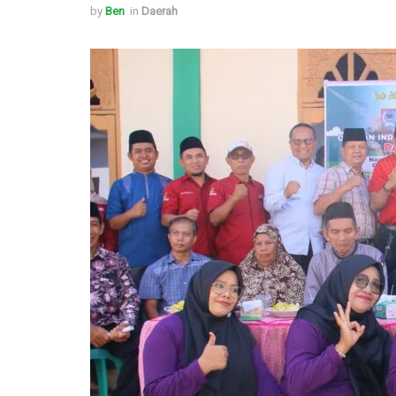
by
Ben
in
Daerah