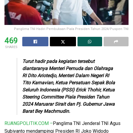
Panglima TNI Hadiri Pembukaan Piala Presiden Tahun 2024/Puspen TNI
469
SHARES
Turut hadir pada kegiatan tersebut
diantaranya Menteri Pemuda dan Olahraga
RI Dito Ariotedjo, Menteri Dalam Negeri RI
Tito Karnavian, Ketua Persatuan Sepak Bola
Seluruh Indonesia (PSSI) Erick Thohir, Ketua
Steering Committee Piala Presiden Tahun
2024 Maruarar Sirait dan Pj. Gubernur Jawa
Barat Bey Machmudin.
RUANGPOLITIK.COM –
Panglima TNI Jenderal TNI Agus
Subiyanto mendampingi Presiden RI Joko Widodo