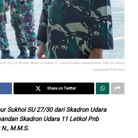
khoi SU 27/30 dari Skadron Udara 11 Lanud Sultan Hasanuddin Tiba di Lanud
Iswahjudi/Pen Hnd
Share on Twitter
r Sukhoi SU 27/30 dari Skadron Udara
andan Skadron Udara 11 Letkol Pnb
 N., M.M.S.