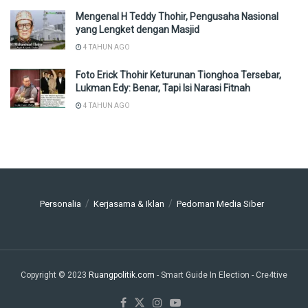
Mengenal H Teddy Thohir, Pengusaha Nasional
yang Lengket dengan Masjid
4 TAHUN AGO
Foto Erick Thohir Keturunan Tionghoa Tersebar,
Lukman Edy: Benar, Tapi Isi Narasi Fitnah
4 TAHUN AGO
Personalia
Kerjasama & Iklan
Pedoman Media Siber
Copyright © 2023
Ruangpolitik.com
- Smart Guide In Election
- Cre4tive