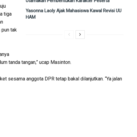
Utamakan Pembentukan Karakter Peserta
uju
Yasonna Laoly Ajak Mahasiswa Kawal Revisi UU
a tiga
HAM
an
 pun tak
manya
um tanda tangan,” ucap Masinton.
et sesama anggota DPR tetap bakal dilanjutkan. “Ya jalan