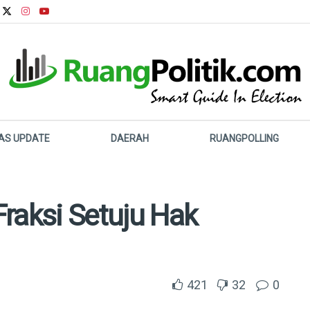
LAS UPDATE
DAERAH
RUANGPOLLING
raksi Setuju ​Hak
421
32
0