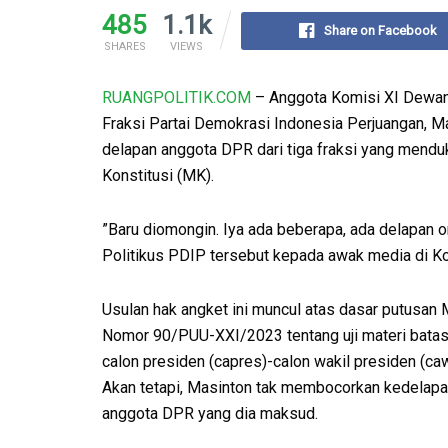
485
1.1k
Share on Facebook
SHARES
VIEWS
RUANGPOLITIK.COM
– Anggota Komisi XI Dewan 
Fraksi Partai Demokrasi Indonesia Perjuangan, M
delapan anggota DPR dari tiga fraksi yang mend
Konstitusi (MK).
​”Baru diomongin. Iya ada beberapa, ada delapan 
Politikus PDIP tersebut kepada awak media di K
Usulan hak angket ini muncul atas dasar putusan
Nomor 90/PUU-XXI/2023 tentang uji materi batas
calon presiden (capres)-calon wakil presiden (ca
Akan tetapi, Masinton tak membocorkan kedelap
anggota DPR yang dia maksud.