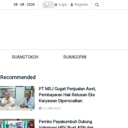
08 - 08 - 2026
Login
Register
RUANGTOKOH
RUANGOPINI
Recommended
PT MSJ Gugat Penjualan Aset,
Pembayaran Hak Ratusan Eks
Karyawan Dipersoalkan
12 JAM AGO
Pemko Payakumbuh Dukung
Vaksinasi HPV Buat ASN dan