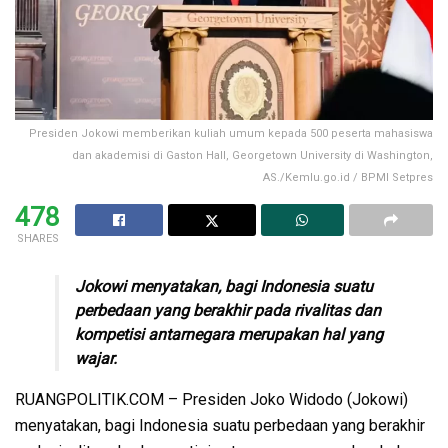
Presiden Jokowi memberikan kuliah umum kepada 500 peserta mahasiswa
dan akademisi di Gaston Hall, Georgetown University di Washington,
AS./Kemlu.go.id / BPMI Setpres
478
SHARES
Jokowi menyatakan, bagi Indonesia suatu
perbedaan yang berakhir pada rivalitas dan
kompetisi antarnegara merupakan hal yang
wajar.
RUANGPOLITIK.COM – Presiden Joko Widodo (Jokowi)
menyatakan, bagi Indonesia suatu perbedaan yang berakhir