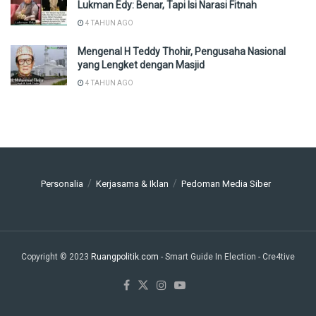
Lukman Edy: Benar, Tapi Isi Narasi Fitnah
4 TAHUN AGO
Mengenal H Teddy Thohir, Pengusaha Nasional
yang Lengket dengan Masjid
4 TAHUN AGO
Personalia
Kerjasama & Iklan
Pedoman Media Siber
Copyright © 2023
Ruangpolitik.com
- Smart Guide In Election
- Cre4tive