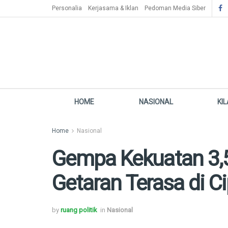
Personalia
Kerjasama & Iklan
Pedoman Media Siber
HOME
NASIONAL
KI
Home
Nasional
Gempa Kekuatan 3,5 S
Getaran Terasa di C
by
ruang politik
in
Nasional