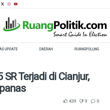
LAS UPDATE
DAERAH
RUANGPOLLING
R Terjadi di Cianjur,
ipanas
439
9
0