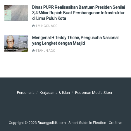
Dinas PUPR Realisasikan Bantuan Presiden Senilai
3,4 Miliar Rupiah Buat Pembangunan Infrastruktur
di Lima Puluh Kota
4 MINGGU AGO
Mengenal H Teddy Thohir, Pengusaha Nasional
yang Lengket dengan Masjid
4 TAHUN AGO
Personalia
Kerjasama & Iklan
Pedoman Media Siber
Copyright © 2023
Ruangpolitik.com
- Smart Guide In Election
- Cre4tive