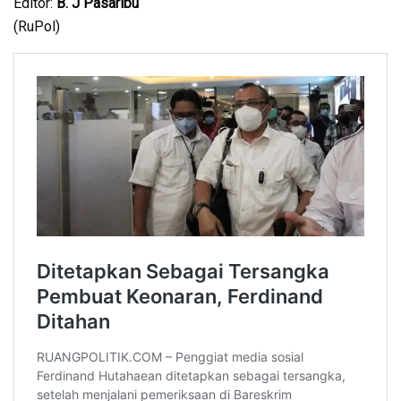
Editor:
B. J Pasaribu
(RuPol)