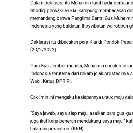
Dalam deklarasi itu Muhaimin turut hadir berbaur
Shodiq, perwakilan kiai kampung membacakan de
memandang bahwa Panglima Santri Gus Muhaimin m
Indonesia yang baldatun thoyyibatun wa robbun gho
Deklarasi itu dibacakan para Kiai di Pondok Pesan
(20/2/2022).
Para Kiai Jember menilai, Muhaimin cocok menjad
Indonesia terutama dari rekam jejak prestasiny
Wakil Ketua DPR RI.
Cak Imin ini mengaku kesiapannya untuk maju dala
“Saya jawab, saya siap maju, asalkan para gus-gus (
juga ikut kerja beneran mendukung saya maju,” k
halaman pesantren. (KRN)