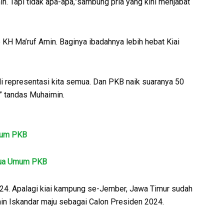
in. Tapi tidak apa-apa,”sambung pria yang kini menjabat
H Ma’ruf Amin. Baginya ibadahnya lebih hebat Kiai
adi representasi kita semua. Dan PKB naik suaranya 50
” tandas Muhaimin.
Umum PKB
tua Umum PKB
2024. Apalagi kiai kampung se-Jember, Jawa Timur sudah
n Iskandar maju sebagai Calon Presiden 2024.