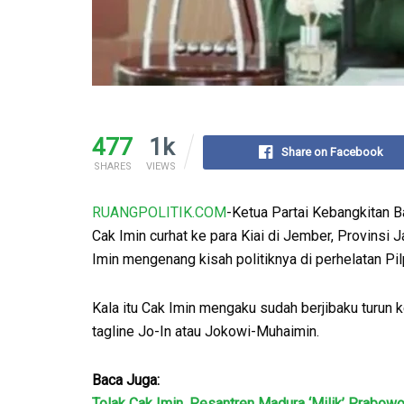
477
1k
Share on Facebook
SHARES
VIEWS
RUANGPOLITIK.COM
-Ketua Partai Kebangkitan 
Cak Imin curhat ke para Kiai di Jember, Provinsi 
Imin mengenang kisah politiknya di perhelatan Pi
Kala itu Cak Imin mengaku sudah berjibaku turun 
tagline Jo-In atau Jokowi-Muhaimin.
Baca Juga:
Tolak Cak Imin, Pesantren Madura ‘Milik’ Prabowo,