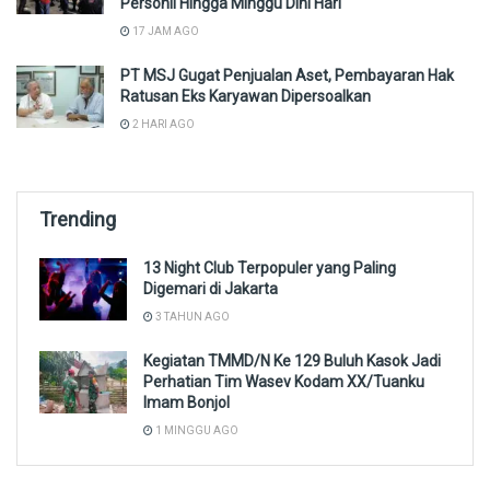
Personil Hingga Minggu Dini Hari
17 JAM AGO
PT MSJ Gugat Penjualan Aset, Pembayaran Hak
Ratusan Eks Karyawan Dipersoalkan
2 HARI AGO
Trending
13 Night Club Terpopuler yang Paling
Digemari di Jakarta
3 TAHUN AGO
Kegiatan TMMD/N Ke 129 Buluh Kasok Jadi
Perhatian Tim Wasev Kodam XX/Tuanku
Imam Bonjol
1 MINGGU AGO