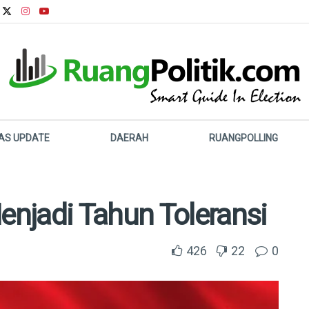
LAS UPDATE
DAERAH
RUANGPOLLING
njadi Tahun Toleransi
426
22
0