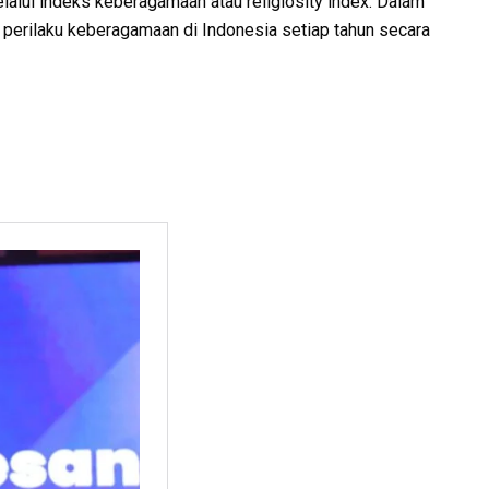
elalui indeks keberagamaan atau religiosity index. Dalam
perilaku keberagamaan di Indonesia setiap tahun secara