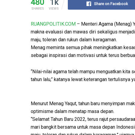
480
1k
Share on Facebook
SHARES
VIEWS
RUANGPOLITIK.COM
– Menteri Agama (Menag) Y
makna evaluasi dan mawas diri sekaligus menj
maju, toleran dan rukun dalam keragaman.
Menag meminta semua pihak meningkatkan kesada
sebagai inspirasi dan motivasi untuk terus berbua
“Nilai-nilai agama telah mampu menguatkan kita
tahun lalu,” katanya lewat keterangan tertulisnya 
Menurut Menag Yaqut, tahun baru menyimpan ma
optimisme dalam menatap masa depan.
“Selamat Tahun Baru 2022, terus rajut persaudara
mari bangkit bersama untuk masa depan Indonesi
maju, toleran dan rukun dalam keragaman,” ujarny