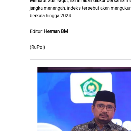
Menurut Gus Yaqut, hal ini akan diukur bersama m
jangka menengah, indeks tersebut akan mengukur 
berkala hingga 2024.
Editor:
Herman BM
(RuPol)