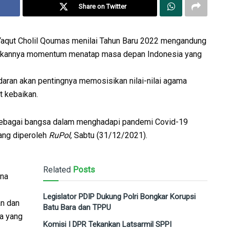
Share on Twitter
aqut Cholil Qoumas menilai Tahun Baru 2022 mengandung
adikannya momentum menatap masa depan Indonesia yang
ran akan pentingnya memosisikan nilai-nilai agama
t kebaikan.
 sebagai bangsa dalam menghadapi pandemi Covid-19
yang diperoleh
RuPol
, Sabtu (31/12/2021).
Related
Posts
kna
Legislator PDIP Dukung Polri Bongkar Korupsi
an dan
Batu Bara dan TPPU
a yang
Komisi I DPR Tekankan Latsarmil SPPI
a