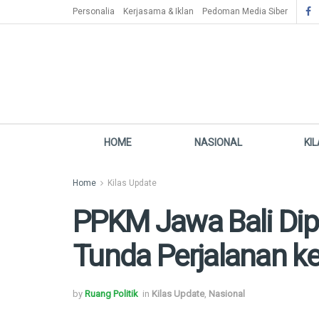
Personalia
Kerjasama & Iklan
Pedoman Media Siber
HOME
NASIONAL
KI
Home
Kilas Update
PPKM Jawa Bali Dip
Tunda Perjalanan ke
by
Ruang Politik
in
Kilas Update
,
Nasional