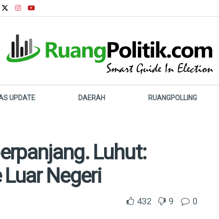
LAS UPDATE
DAERAH
RUANGPOLLING
erpanjang. Luhut:
 Luar Negeri
432
9
0