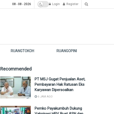
08 - 08 - 2026
Login
Register
RUANGTOKOH
RUANGOPINI
Recommended
PT MSJ Gugat Penjualan Aset,
Pembayaran Hak Ratusan Eks
Karyawan Dipersoalkan
6 JAM AGO
Pemko Payakumbuh Dukung
Vaksinasi HPV Buat ASN dan