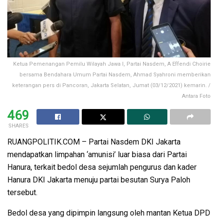
Ketua Pemenangan Pemilu Wilayah Jawa I, Partai Nasdem, A Effendi Choirie
bersama Bendahara Umum Partai Nasdem, Ahmad Syahroni memberikan
keterangan pers di Pancoran, Jakarta Selatan, Jumat (03/12/2021) kemarin. /
Antara Foto
469
SHARES
RUANGPOLITIK.COM – Partai Nasdem DKI Jakarta
mendapatkan limpahan ‘amunisi’ luar biasa dari Partai
Hanura, terkait bedol desa sejumlah pengurus dan kader
Hanura DKI Jakarta menuju partai besutan Surya Paloh
tersebut.
Bedol desa yang dipimpin langsung oleh mantan Ketua DPD