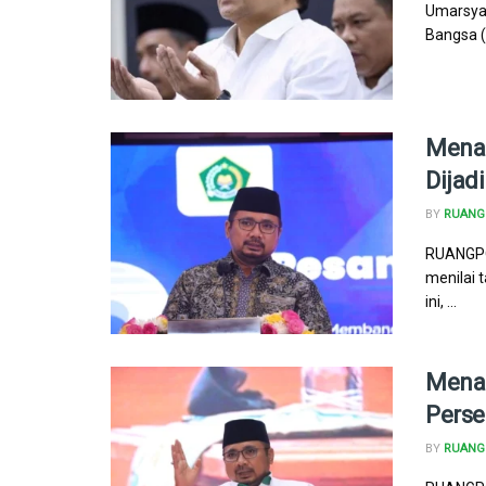
Umarsyah
Bangsa (
Menag
Dijad
BY
RUANG 
RUANGPO
menilai 
ini, ...
Menag
Perse
BY
RUANG 