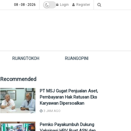
08 - 08 - 2026
Login
Register
RUANGTOKOH
RUANGOPINI
Recommended
PT MSJ Gugat Penjualan Aset,
Pembayaran Hak Ratusan Eks
Karyawan Dipersoalkan
3 JAM AGO
Pemko Payakumbuh Dukung
Vaksinasi HPV Buat ASN dan