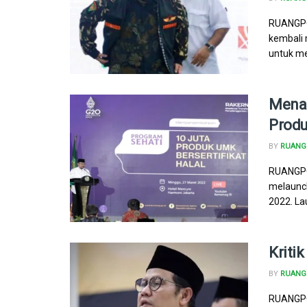
RUANGPO
kembali
untuk men
Menag
Produ
BY
RUANG 
RUANGPO
melaunch
2022. La
Kriti
BY
RUANG 
RUANGPOL