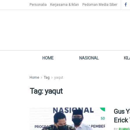
Personalia
Kerjasama & Iklan
Pedoman Media Siber
HOME
NASIONAL
KI
Home
Tag
yaqut
Tag:
yaqut
Gus Y
Erick
BY
RUANG