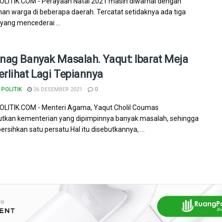
LITIK.COM - Perayaan Natal 2021 masih diwarnai dengan
ihan warga di beberapa daerah. Tercatat setidaknya ada tiga
 yang mencederai ...
ag Banyak Masalah. Yaqut: Ibarat Meja
erlihat Lagi Tepiannya
POLITIK
26 DESEMBER 2021
0
LITIK.COM - Menteri Agama, Yaqut Cholil Coumas
tkan kementerian yang dipimpinnya banyak masalah, sehingga
ersihkan satu persatu.Hal itu disebutkannya, ...