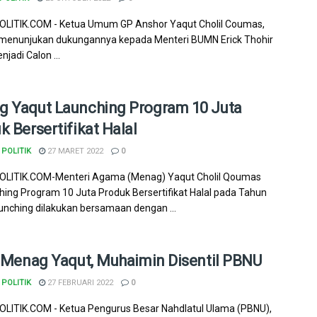
LITIK.COM - Ketua Umum GP Anshor Yaqut Cholil Coumas,
 menunjukan dukungannya kepada Menteri BUMN Erick Thohir
jadi Calon ...
 Yaqut Launching Program 10 Juta
k Bersertifikat Halal
POLITIK
27 MARET 2022
0
LITIK.COM-Menteri Agama (Menag) Yaqut Cholil Qoumas
ing Program 10 Juta Produk Bersertifikat Halal pada Tahun
unching dilakukan bersamaan dengan ...
k Menag Yaqut, Muhaimin Disentil PBNU
POLITIK
27 FEBRUARI 2022
0
ITIK.COM - Ketua Pengurus Besar Nahdlatul Ulama (PBNU),