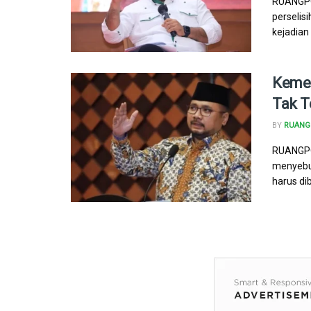
RUANGPO
perselis
kejadian
Kemen
Tak T
BY
RUANG 
RUANGPO
menyebu
harus dib