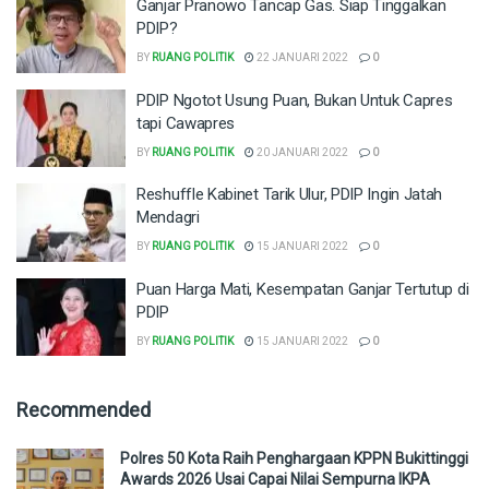
Ganjar Pranowo Tancap Gas. Siap Tinggalkan
PDIP?
BY
RUANG POLITIK
22 JANUARI 2022
0
PDIP Ngotot Usung Puan, Bukan Untuk Capres
tapi Cawapres
BY
RUANG POLITIK
20 JANUARI 2022
0
Reshuffle Kabinet Tarik Ulur, PDIP Ingin Jatah
Mendagri
BY
RUANG POLITIK
15 JANUARI 2022
0
Puan Harga Mati, Kesempatan Ganjar Tertutup di
PDIP
BY
RUANG POLITIK
15 JANUARI 2022
0
Recommended
Polres 50 Kota Raih Penghargaan KPPN Bukittinggi
Awards 2026 Usai Capai Nilai Sempurna IKPA