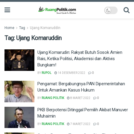
Home
Tag
Ujang Komaruddin
Tag:
Ujang Komaruddin
Ujang Komarudin: Rakyat Butuh Sosok Amien
Rais, Ketika Politisi, Akademisi dan Aktivis
Bungkam!
BY
RUPOL
14 DESEMBER 2022
0
Pengamat: Bergabungnya PAN Dipemerintahan
Untuk Amankan Kasus Hukum
BY
RUANG POLITIK
8 MARET 2022
0
PKB Berpotensi Ditinggal Pemilih Akibat Manuver
Muhaimin
BY
RUANG POLITIK
7 MARET 2022
0