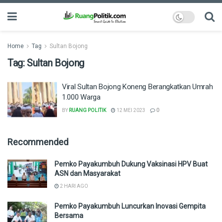
Home
Tag
Sultan Bojong
Tag:
Sultan Bojong
Viral Sultan Bojong Koneng Berangkatkan Umrah
1.000 Warga
BY
RUANG POLITIK
12 MEI 2023
0
Recommended
Pemko Payakumbuh Dukung Vaksinasi HPV Buat
ASN dan Masyarakat
2 HARI AGO
Pemko Payakumbuh Luncurkan Inovasi Gempita
Bersama