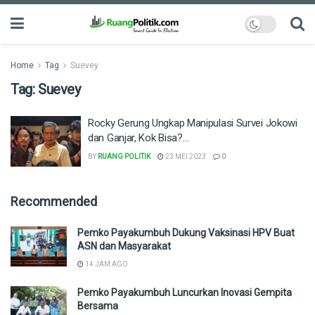
Home
Tag
Suevey
Tag:
Suevey
Rocky Gerung Ungkap Manipulasi Survei Jokowi
dan Ganjar, Kok Bisa?…
BY
RUANG POLITIK
23 MEI 2023
0
Recommended
Pemko Payakumbuh Dukung Vaksinasi HPV Buat
ASN dan Masyarakat
14 JAM AGO
Pemko Payakumbuh Luncurkan Inovasi Gempita
Bersama