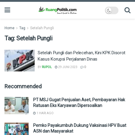
Home
Tag
Setelah Pungli
Tag:
Setelah Pungli
Setelah Pungli dan Pelecehan, Kini KPK Disorot
Kasus Korupsi Perjalanan Dinas
BY
RUPOL
29 JUNI 2023
0
Recommended
PT MSJ Gugat Penjualan Aset, Pembayaran Hak
Ratusan Eks Karyawan Dipersoalkan
1 HARI AGO
Pemko Payakumbuh Dukung Vaksinasi HPV Buat
ASN dan Masyarakat