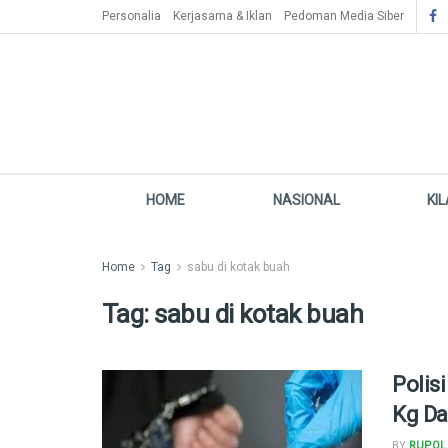
Personalia
Kerjasama & Iklan
Pedoman Media Siber
HOME
NASIONAL
KI
Home
Tag
sabu di kotak buah
Tag:
sabu di kotak buah
Polis
Kg Da
BY
RUPOL