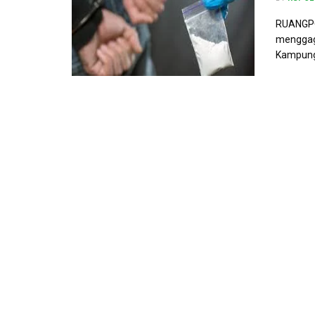
RUANGPOL
menggaga
Kampung 