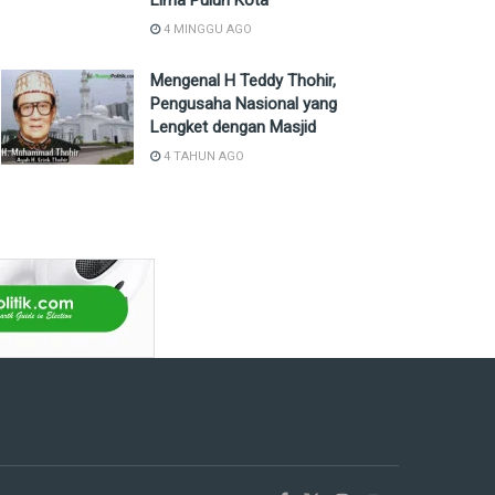
Lima Puluh Kota
4 MINGGU AGO
Mengenal H Teddy Thohir,
Pengusaha Nasional yang
Lengket dengan Masjid
4 TAHUN AGO