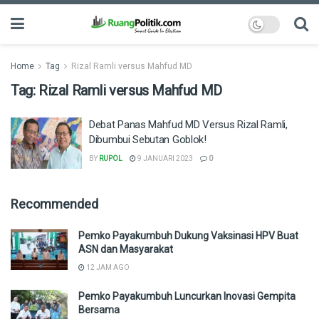
Home
Tag
Rizal Ramli versus Mahfud MD
Tag:
Rizal Ramli versus Mahfud MD
Debat Panas Mahfud MD Versus Rizal Ramli,
Dibumbui Sebutan Goblok!
BY
RUPOL
9 JANUARI 2023
0
Recommended
Pemko Payakumbuh Dukung Vaksinasi HPV Buat
ASN dan Masyarakat
12 JAM AGO
Pemko Payakumbuh Luncurkan Inovasi Gempita
Bersama