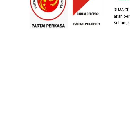
RUANGPOL
akan ber
Kebangki