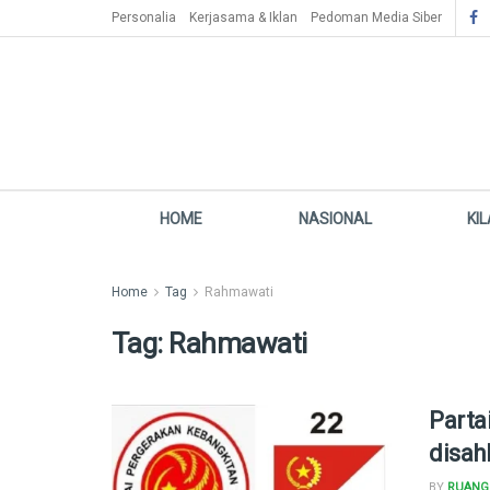
Personalia
Kerjasama & Iklan
Pedoman Media Siber
HOME
NASIONAL
KI
Home
Tag
Rahmawati
Tag:
Rahmawati
Parta
disah
BY
RUANG 