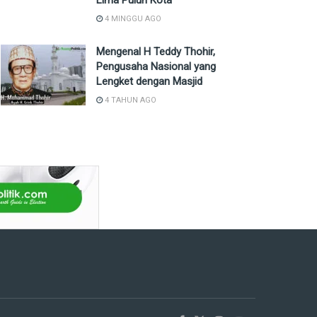
Lima Puluh Kota
4 MINGGU AGO
Mengenal H Teddy Thohir,
Pengusaha Nasional yang
Lengket dengan Masjid
4 TAHUN AGO