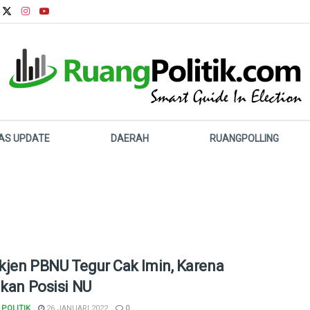
LAS UPDATE
DAERAH
RUANGPOLLING
jen PBNU Tegur Cak Imin, Karena
lkan Posisi NU
POLITIK
26 JANUARI 2022
0