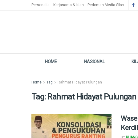
Personalia
Kerjasama & Iklan
Pedoman Media Siber
HOME
NASIONAL
KI
Home
Tag
Rahmat Hidayat Pulungan
Tag:
Rahmat Hidayat Pulungan
Wasek
Kerdi
BY
RUANG 