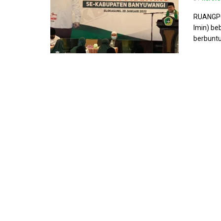
RUANGPOL
Imin) be
berbuntut