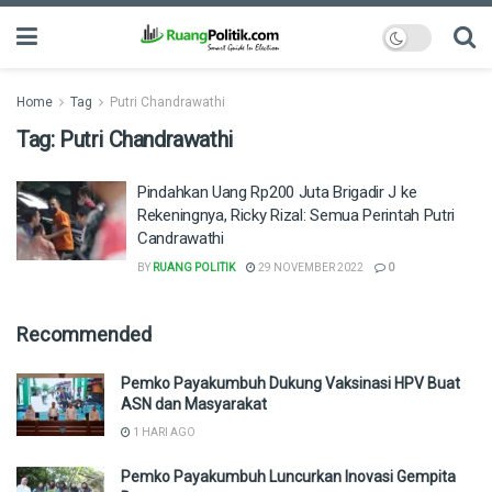
Home
Tag
Putri Chandrawathi
Tag:
Putri Chandrawathi
Pindahkan Uang Rp200 Juta Brigadir J ke
Rekeningnya, Ricky Rizal: Semua Perintah Putri
Candrawathi
BY
RUANG POLITIK
29 NOVEMBER 2022
0
Recommended
Pemko Payakumbuh Dukung Vaksinasi HPV Buat
ASN dan Masyarakat
1 HARI AGO
Pemko Payakumbuh Luncurkan Inovasi Gempita