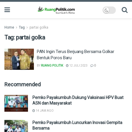
Home
Tag
partai golka
Tag:
partai golka
PAN Ingin Terus Berjuang Bersama Golkar
Bentuk Poros Baru
BY
RUANG POLITIK
12 JULI 2023
0
Recommended
Pemko Payakumbuh Dukung Vaksinasi HPV Buat
ASN dan Masyarakat
14 JAM AGO
Pemko Payakumbuh Luncurkan Inovasi Gempita
Bersama