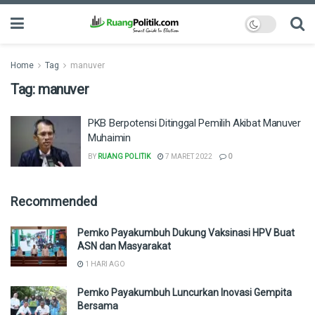
Home
Tag
manuver
Tag:
manuver
PKB Berpotensi Ditinggal Pemilih Akibat Manuver
Muhaimin
BY
RUANG POLITIK
7 MARET 2022
0
Recommended
Pemko Payakumbuh Dukung Vaksinasi HPV Buat
ASN dan Masyarakat
1 HARI AGO
Pemko Payakumbuh Luncurkan Inovasi Gempita
Bersama